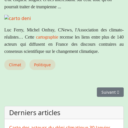
pourrait traiter de trumpienne ...
Luc Ferry, Michel Onfray, CNews, l'Association des climato-
réalistes… Cette
cartographie
recense les liens entre plus de 140
acteurs qui diffusent en France des discours contraires au
consensus scientifique sur le changement climatique.
Climat
Politique
Article suivan
Suivant
Derniers articles
Carte des acteurs du déni climatique
30 Janvier